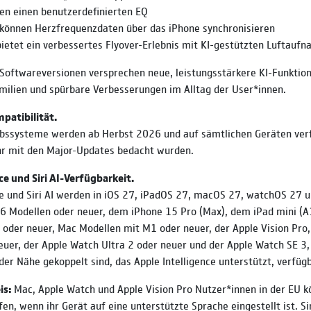
ten einen benutzerdefinierten EQ
 können Herzfrequenzdaten über das iPhone synchronisieren
ietet ein verbessertes Flyover-Erlebnis mit KI-gestützten Luftauf
oftwareversionen versprechen neue, leistungsstärkere KI-Funktio
amilien und spürbare Verbesserungen im Alltag der User*innen.
patibilität.
ebssysteme werden ab Herbst 2026 und auf sämtlichen Geräten verf
hr mit den Major-Updates bedacht wurden.
ce und Siri AI-Verfügbarkeit.
ce und Siri AI werden in iOS 27, iPadOS 27, macOS 27, watchOS 27 
6 Modellen oder neuer, dem iPhone 15 Pro (Max), dem iPad mini (A
oder neuer, Mac Modellen mit M1 oder neuer, der Apple Vision Pro
euer, der Apple Watch Ultra 2 oder neuer und der Apple Watch SE 3,
der Nähe gekoppelt sind, das Apple Intelligence unterstützt, verfügb
is:
Mac, Apple Watch und Apple Vision Pro Nutzer*innen in der EU 
ifen, wenn ihr Gerät auf eine unterstützte Sprache eingestellt ist. Sir