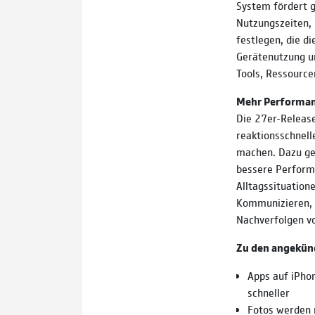
System fördert 
Nutzungszeiten, 
festlegen, die di
Gerätenutzung un
Tools, Ressource
Mehr Performanc
Die 27er-Release
reaktionsschnell
machen. Dazu ge
bessere Perform
Alltagssituation
Kommunizieren, 
Nachverfolgen v
Zu den angekün
Apps auf iPho
schneller
Fotos werden