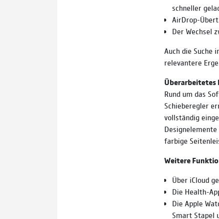
schneller gela
AirDrop-Übert
Der Wechsel z
Auch die Suche i
relevantere Erge
Überarbeitetes 
Rund um das Sof
Schieberegler er
vollständig eing
Designelemente z
farbige Seitenle
Weitere Funktio
Über iCloud ge
Die Health-Ap
Die Apple Watc
Smart Stapel 