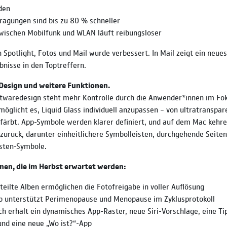
den
ragungen sind bis zu 80 % schneller
wischen Mobilfunk und WLAN läuft reibungsloser
n Spotlight, Fotos und Mail wurde verbessert. In Mail zeigt ein neu
bnisse in den Toptreffern.
Design und weitere Funktionen.
twaredesign steht mehr Kontrolle durch die Anwender*innen im Fok
möglicht es, Liquid Glass individuell anzupassen – von ultratranspar
efärbt. App-Symbole werden klarer definiert, und auf dem Mac kehre
urück, darunter einheitlichere Symbolleisten, durchgehende Seiten
isten-Symbole.
nen, die im Herbst erwartet werden:
teilte Alben ermöglichen die Fotofreigabe in voller Auflösung
p unterstützt Perimenopause und Menopause im Zyklusprotokoll
h erhält ein dynamisches App-Raster, neue Siri-Vorschläge, eine Ti
und eine neue „Wo ist?“-App