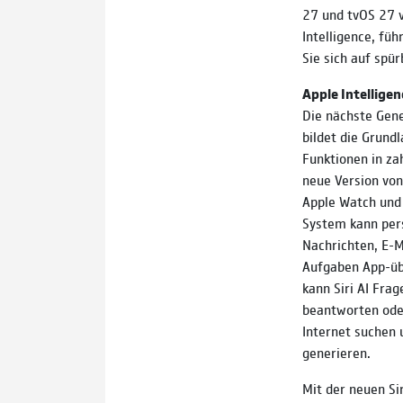
27 und tvOS 27 v
Intelligence, füh
Sie sich auf spü
Apple Intelligenc
Die nächste Gene
bildet die Grundl
Funktionen in zahl
neue Version von 
Apple Watch und 
System kann pers
Nachrichten, E-M
Aufgaben App-üb
kann Siri AI Fra
beantworten ode
Internet suchen 
generieren.
Mit der neuen Sir