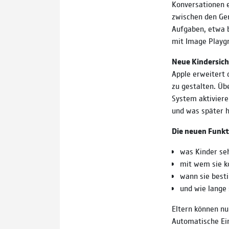
Konversationen e
zwischen den Ger
Aufgaben, etwa b
mit Image Playgr
Neue Kindersich
Apple erweitert 
zu gestalten. Üb
System aktiviere
und was später h
Die neuen Funkt
was Kinder se
mit wem sie k
wann sie best
und wie lange 
Eltern können n
Automatische Ein