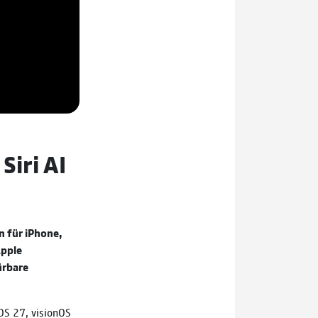
Siri AI
 für iPhone,
Apple
ürbare
OS 27, visionOS