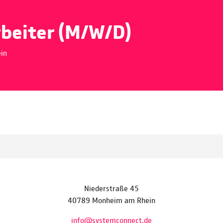
rbeiter (M/W/D)
ein
Niederstraße 45
40789 Monheim am Rhein
info@systemconnect.de